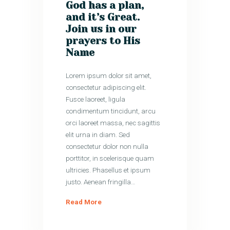
God has a plan,
and it’s Great.
Join us in our
prayers to His
Name
Lorem ipsum dolor sit amet,
consectetur adipiscing elit.
Fusce laoreet, ligula
condimentum tincidunt, arcu
orci laoreet massa, nec sagittis
elit urna in diam. Sed
consectetur dolor non nulla
porttitor, in scelerisque quam
ultricies. Phasellus et ipsum
justo. Aenean fringilla…
Read More