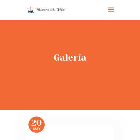
MISIONERAS DE LA UNIDAD
Somos una Asociación laica consagrada, que tiene como fin específico la unidad de
todos los cristianos y de todos los hombres en la única Iglesia de Cristo.
INICIO
Galería
FUNDADOR
QUIENES SOMOS
ACTIVIDADES
ASOCIACIONES
CENTRO ECUMÉNICO
CONTACTO
COLABORA
20
MAY