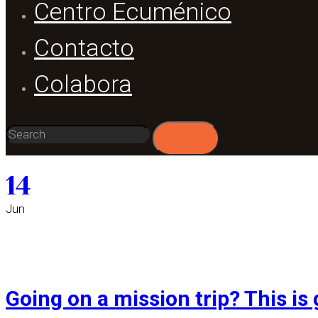
Centro Ecuménico
Contacto
Colabora
14
Jun
Going on a mission trip? This is 