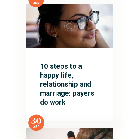
JUN
10 steps to a
happy life,
relationship and
marriage: payers
do work
30
ABR